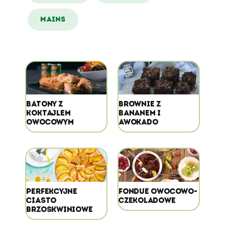
MAINS
BATONY Z
BROWNIE Z
KOKTAJLEM
BANANEM I
OWOCOWYM
AWOKADO
PERFEKCYJNE
FONDUE OWOCOWO-
CIASTO
CZEKOLADOWE
BRZOSKWINIOWE