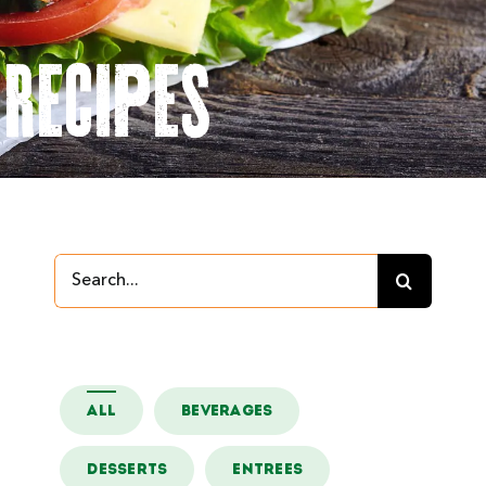
Search
ReCipeS
For:
Search
for:
ALL
BEVERAGES
DESSERTS
ENTREES