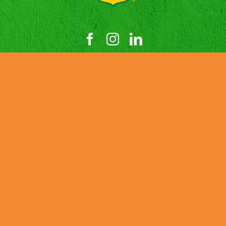
O NAS
AKTUALNOŚCI
PRODUKTY
KONTAKT
KARIERA
ZRÓWNOWAŻONY ROZWÓJ
Credits
Cookies
Privacy Policy
Terms and Conditions
Tax Strategy
Job Applicant Data Protection Privacy Notice
UK Modern Slavery & Human Trafficking Statement
DMFI UK Pension Plan – Statement of Investment Principles