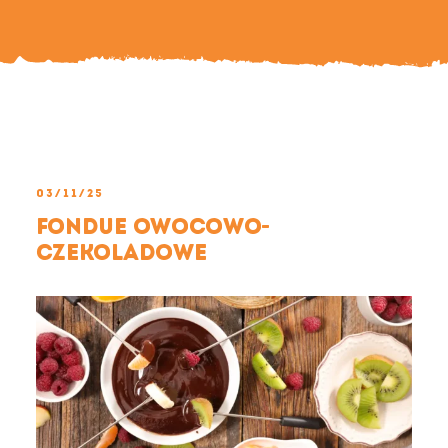
Search
For:
03/11/25
Fondue owocowo-
czekoladowe